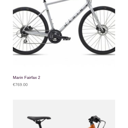
Marin Fairfax 2
€
769.00