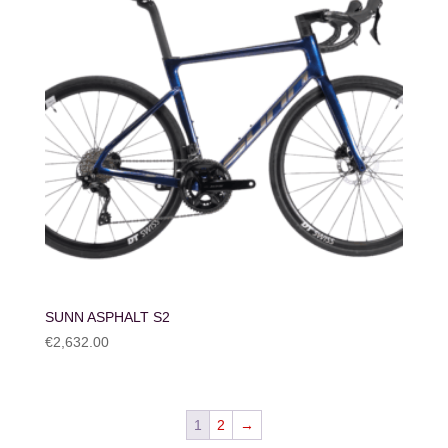
SUNN ASPHALT S2
€
2,632.00
1
2
→